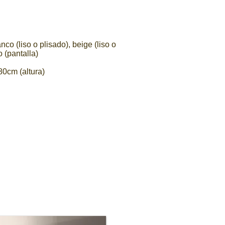
anco (liso o plisado), beige (liso o
 (pantalla)
80cm (altura)