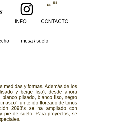
ES
EN
INFO
CONTACTO
techo
mesa / suelo
tas medidas y formas. Además de los
lisado y beige liso), desde ahora
 blanco plisado, blanco liso, negro
amasco”: un tejido floreado de tonos
cción 2098’s se ha ampliado con
 pie de suelo. Para proyectos, se
res especiales.